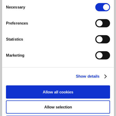
Consent
MODULA-Reihe von
Necessary
Selection
automatischen Farbdosierern.
Preferences
Mit
unübertroffener
Flexibilität
und
Statistics
Leistungsniveaus
kann
Marketing
MODULA so zugeschnitten
werden, dass es Ihren exakten
Show details
Raumbedarf und
Produktivitätsanforderungen
Allow all cookies
erfüllt.
Allow selection