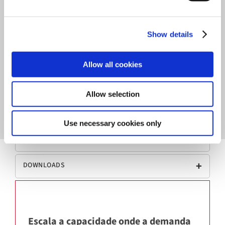
vazão
mantendo ergonomia,
confiabilidade e a
dosagem
sem purga característica
da
Show details
família T.
Allow all cookies
Allow selection
CARACTERÍSTICAS
Use necessary cookies only
DADOS TÉCNICOS
DOWNLOADS
Escala a capacidade onde a demanda