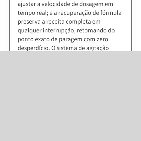
ajustar a velocidade de dosagem em
tempo real; e a recuperação de fórmula
preserva a receita completa em
qualquer interrupção, retomando do
ponto exato de paragem com zero
desperdício. O sistema de agitação
patenteado — com geometria de pá de
seção variável, com ação de lâmina nas
paredes e no eixo — elimina zonas
mortas e sedimentação.
Menos tempo parado, rotina de
serviço mais simples
Todos os componentes do circuito são
acessíveis pela frente e removíveis com
apenas dois parafusos. O grupo de