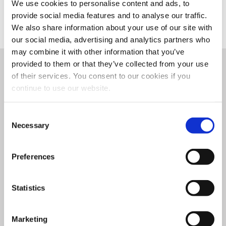
We use cookies to personalise content and ads, to
provide social media features and to analyse our traffic.
We also share information about your use of our site with
our social media, advertising and analytics partners who
may combine it with other information that you’ve
provided to them or that they’ve collected from your use
of their services. You consent to our cookies if you
O T500 na Série COROB
continue to use our website.
Turntable Dispenser
entrega
Consent
produtividade média-alta
,
Necessary
Selection
combinando velocidade,
Preferences
capacidade e operação suave
para ambientes profissionais
Statistics
movimentados. Oferece
alta
Marketing