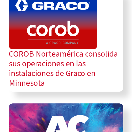
COROB Norteamérica consolida
sus operaciones en las
instalaciones de Graco en
Minnesota