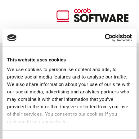
This website uses cookies
Nuestro Software COROB
We use cookies to personalise content and ads, to
TRUEcolor
simplifica
y
acelera
provide social media features and to analyse our traffic.
We also share information about your use of our site with
las operaciones de coloración,
our social media, advertising and analytics partners who
may combine it with other information that you’ve
ayudándole a mejorar su
provided to them or that they’ve collected from your use
negocio de pintura. Equipado
of their services. You consent to our cookies if you
continue to use our website.
con
funciones inteligentes
, le
Consent