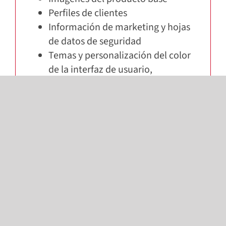
Perfiles de clientes
Información de marketing y hojas
de datos de seguridad
Temas y personalización del color
de la interfaz de usuario,
descargables desde la nube
FUNCIONES DEL DOSIFICADOR
Barra de estado de dispensación
Repetición y reanudación de la
dispensación de fórmulas
Purga inicial
Recambio de envase
Diagnóstico de la máquina y